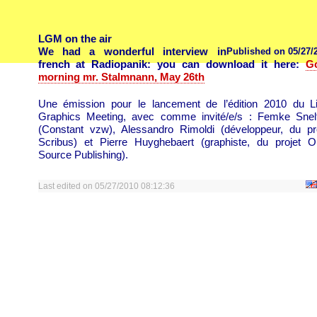
LGM on the air
We had a wonderful interview in
Published on 05/27/
french at Radiopanik: you can download it here:
G
morning mr. Stalmnann, May 26th
Une émission pour le lancement de l’édition 2010 du L
Graphics Meeting, avec comme invité/e/s : Femke Snel
(Constant vzw), Alessandro Rimoldi (développeur, du pr
Scribus) et Pierre Huyghebaert (graphiste, du projet 
Source Publishing).
Last edited on 05/27/2010 08:12:36